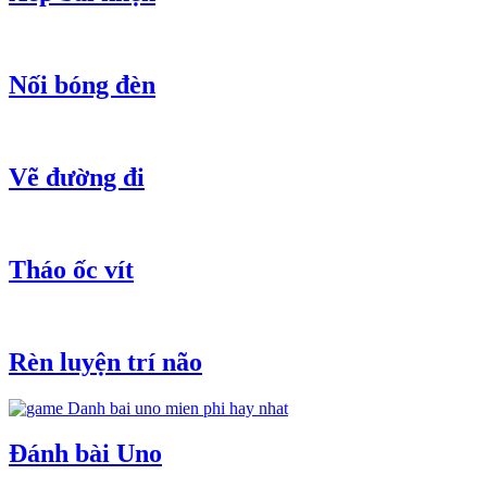
Nối bóng đèn
Vẽ đường đi
Tháo ốc vít
Rèn luyện trí não
Đánh bài Uno