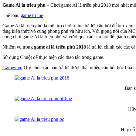
Game Ai la trieu phu
– Chơi game Ai là triệu phú 2018 mới nhất miễ
Thể loại:
game tri tue
Game Ai là triệu phú
là một trò chơi trí tuệ trả lời câu hỏi để tìm x
tàng kiến thức vô cùng phong phú và hữu ích. Với giọng nói của MC L
cùng
chơi game Ai là triệu phú
và vượt qua các câu hỏi để giành chiế
Nhiệm vụ trong
game ai là triệu phú 2018
là trả lời chính xác các c
Sử dụng Chuột để thực hiện các thao tác trong game.
Gamevivu
.Org chúc các bạn trả lời được thật nhiều câu hỏi hóc búa n
Bạn s
Hãy
Hãy cố g