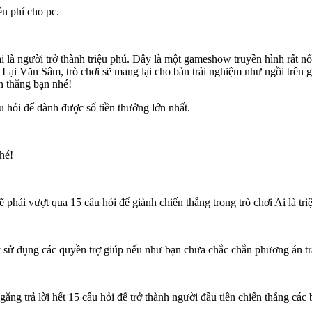
n phí cho pc.
em ai là người trở thành triệu phú. Đây là một gameshow truyền hình rất
ại Văn Sâm, trò chơi sẽ mang lại cho bản trải nghiệm như ngồi trên g
n thắng bạn nhé!
âu hỏi để dành được số tiền thưởng lớn nhất.
hé!
ẽ phải vượt qua 15 câu hỏi để giành chiến thắng trong trò chơi Ai là tri
 sử dụng các quyền trợ giúp nếu như bạn chưa chắc chắn phương án trả
ắng trả lời hết 15 câu hỏi để trở thành người đầu tiên chiến thắng các