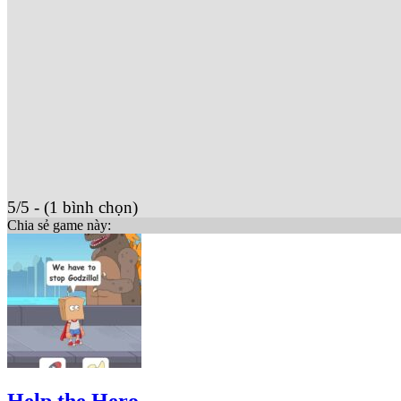
5/5 - (1 bình chọn)
Chia sẻ game này:
Help the Hero