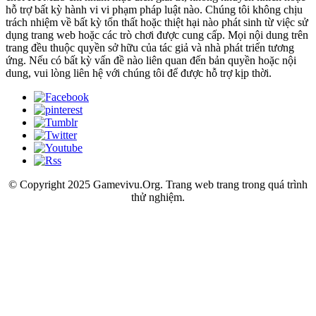
hỗ trợ bất kỳ hành vi vi phạm pháp luật nào. Chúng tôi không chịu
trách nhiệm về bất kỳ tổn thất hoặc thiệt hại nào phát sinh từ việc sử
dụng trang web hoặc các trò chơi được cung cấp. Mọi nội dung trên
trang đều thuộc quyền sở hữu của tác giả và nhà phát triển tương
ứng. Nếu có bất kỳ vấn đề nào liên quan đến bản quyền hoặc nội
dung, vui lòng liên hệ với chúng tôi để được hỗ trợ kịp thời.
© Copyright 2025 Gamevivu.Org. Trang web trang trong quá trình
thử nghiệm.
GameVivu
|
Chơi Game Hay
|
game hành động
|
game bắn súng
|
game thời trang
|
game đua xe
|
game bạn gái
|
game nấu ăn
|
game vui
|
game chiến thuật
|
game trí tuệ
|
game hoạt hình
|
game the thao
|
game cartoon network
|
game 2 người chơi
|
game
đối kháng
|
game doremon
,
One Piece vs Fairy Tail
,
Game bắn
súng hay nhất
,
Siêu anh hùng đại chiến
,
Pikachu bản cũ
,
One Piêc
quyết chiến
,
Jacksmith
,
Bida 3 băng
,
Cờ tướng
,
Ai là triệu phú
,
Evowars.io
,
Ám sát nhà vua
,
Rắn săn mồi slither.io
,
Đào vàng y8
,