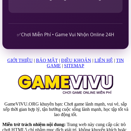
✅Chơi Miễn Phí • Game Vui Nhộn Online 24H
GIỚI THIỆU
|
BẢO MẬT
|
ĐIỀU KHOẢN
|
LIÊN HỆ
|
TIN
GAME
|
SITEMAP
GameVIVU.ORG khuyên bạn: Chơi game lành mạnh, vui vẻ, sắp
xếp thời gian hợp lý, tận hưởng cuộc sống lành mạnh, học tập tốt và
lao động tốt.
Miễn trừ trách nhiệm nội dung:
Trang web này cung cấp các trò
chơi HTML5 chỉ nhằm mục đích giải trí, không khuyến khích hoặc