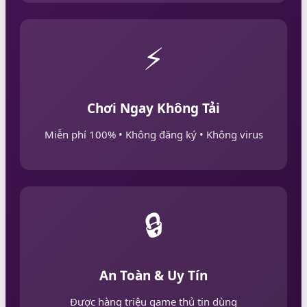
⚡
Chơi Ngay Không Tải
Miễn phí 100% • Không đăng ký • Không virus
🔒
An Toàn & Uy Tín
Được hàng triệu game thủ tin dùng