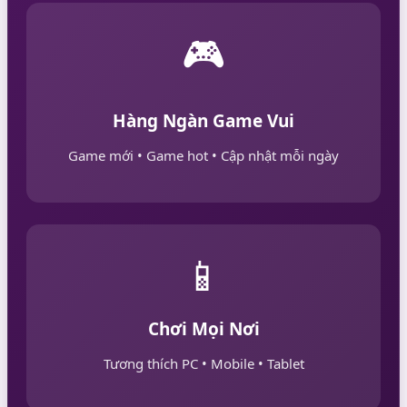
🎮
Hàng Ngàn Game Vui
Game mới • Game hot • Cập nhật mỗi ngày
📱
Chơi Mọi Nơi
Tương thích PC • Mobile • Tablet